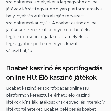
szolgáltatásai, amelyeket a legnagyobb online
játékok közötti egyetlen olyan platform, amely a
helyi nyelv és kultúra alapján tervezett
szolgáltatásokat nyújt. A boabet casino online
játékokon keresztül könnyen elérhetőek a
legfrissebb sportfogadások is, amelyeket a
legnagyobb sportesemények közül
választhatják.
Boabet kaszinó és sportfogadás
online HU: Élő kaszinó játékok
Boabet kaszinó és sportfogadás online HU
platformon keresztül elérhető élő kaszinó
játékok kínálják játékosoknak egyedi és interaktív
játéktörténeteket. Boabet belépés és boabet