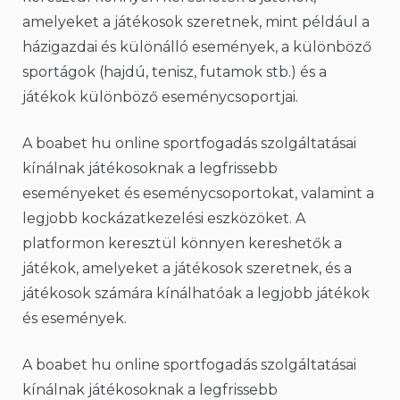
amelyeket a játékosok szeretnek, mint például a
házigazdai és különálló események, a különböző
sportágok (hajdú, tenisz, futamok stb.) és a
játékok különböző eseménycsoportjai.
A boabet hu online sportfogadás szolgáltatásai
kínálnak játékosoknak a legfrissebb
eseményeket és eseménycsoportokat, valamint a
legjobb kockázatkezelési eszközöket. A
platformon keresztül könnyen kereshetők a
játékok, amelyeket a játékosok szeretnek, és a
játékosok számára kínálhatóak a legjobb játékok
és események.
A boabet hu online sportfogadás szolgáltatásai
kínálnak játékosoknak a legfrissebb