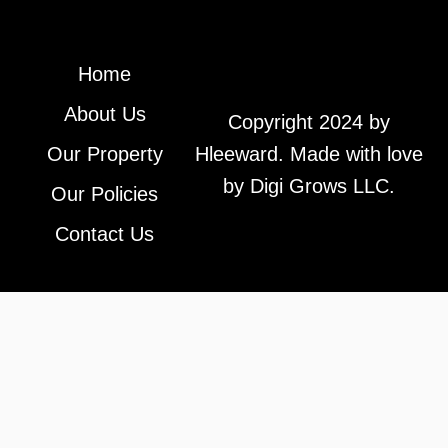
Home
About Us
Copyright 2024 by
Our Property
Hleeward. Made with love
by
Digi Grows LLC
.
Our Policies
Contact Us