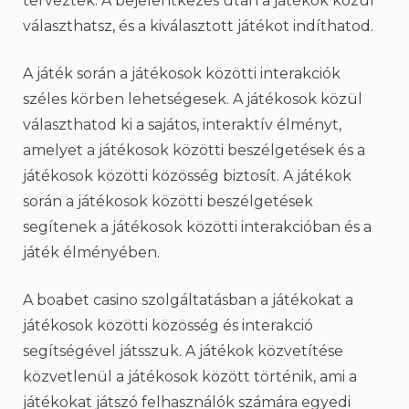
terveztek. A bejelentkezés után a játékok közül
választhatsz, és a kiválasztott játékot indíthatod.
A játék során a játékosok közötti interakciók
széles körben lehetségesek. A játékosok közül
választhatod ki a sajátos, interaktív élményt,
amelyet a játékosok közötti beszélgetések és a
játékosok közötti közösség biztosít. A játékok
során a játékosok közötti beszélgetések
segítenek a játékosok közötti interakcióban és a
játék élményében.
A boabet casino szolgáltatásban a játékokat a
játékosok közötti közösség és interakció
segítségével játsszuk. A játékok közvetítése
közvetlenül a játékosok között történik, ami a
játékokat játszó felhasználók számára egyedi