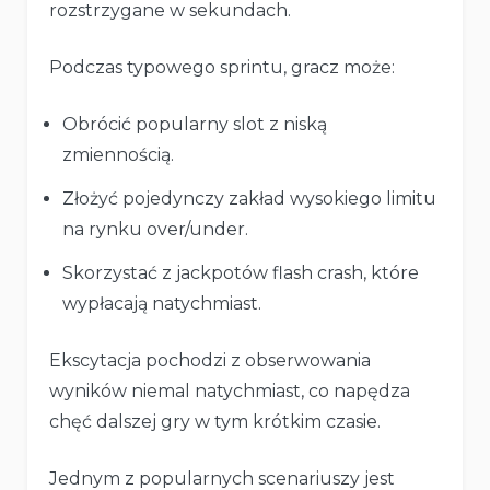
rozstrzygane w sekundach.
Podczas typowego sprintu, gracz może:
Obrócić popularny slot z niską
zmiennością.
Złożyć pojedynczy zakład wysokiego limitu
na rynku over/under.
Skorzystać z jackpotów flash crash, które
wypłacają natychmiast.
Ekscytacja pochodzi z obserwowania
wyników niemal natychmiast, co napędza
chęć dalszej gry w tym krótkim czasie.
Jednym z popularnych scenariuszy jest