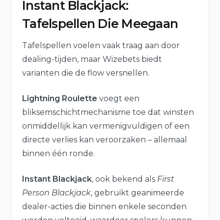
Instant Blackjack:
Tafelspellen Die Meegaan
Tafelspellen voelen vaak traag aan door
dealing-tijden, maar Wizebets biedt
varianten die de flow versnellen.
Lightning Roulette
voegt een
bliksemschichtmechanisme toe dat winsten
onmiddellijk kan vermenigvuldigen of een
directe verlies kan veroorzaken – allemaal
binnen één ronde.
Instant Blackjack
, ook bekend als
First
Person Blackjack
, gebruikt geanimeerde
dealer-acties die binnen enkele seconden