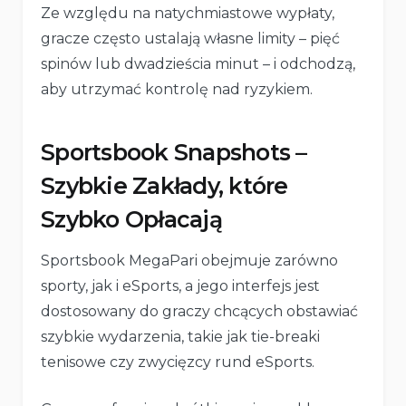
Ze względu na natychmiastowe wypłaty,
gracze często ustalają własne limity – pięć
spinów lub dwadzieścia minut – i odchodzą,
aby utrzymać kontrolę nad ryzykiem.
Sportsbook Snapshots –
Szybkie Zakłady, które
Szybko Opłacają
Sportsbook MegaPari obejmuje zarówno
sporty, jak i eSports, a jego interfejs jest
dostosowany do graczy chcących obstawiać
szybkie wydarzenia, takie jak tie-breaki
tenisowe czy zwycięzcy rund eSports.