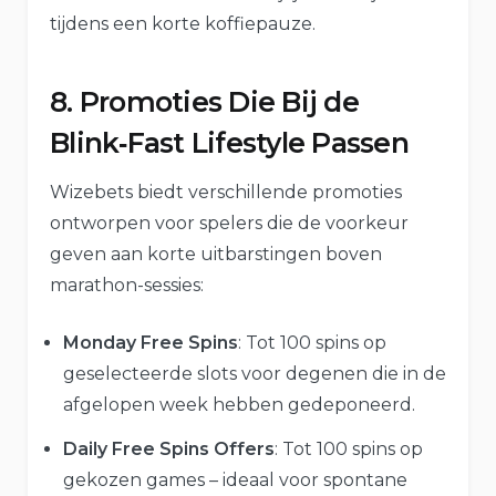
tijdens een korte koffiepauze.
8. Promoties Die Bij de
Blink‑Fast Lifestyle Passen
Wizebets biedt verschillende promoties
ontworpen voor spelers die de voorkeur
geven aan korte uitbarstingen boven
marathon-sessies:
Monday Free Spins
: Tot 100 spins op
geselecteerde slots voor degenen die in de
afgelopen week hebben gedeponeerd.
Daily Free Spins Offers
: Tot 100 spins op
gekozen games – ideaal voor spontane