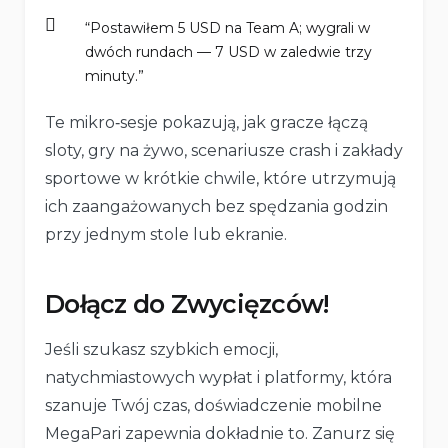
“Postawiłem 5 USD na Team A; wygrali w
dwóch rundach — 7 USD w zaledwie trzy
minuty.”
Te mikro‑sesje pokazują, jak gracze łączą
sloty, gry na żywo, scenariusze crash i zakłady
sportowe w krótkie chwile, które utrzymują
ich zaangażowanych bez spędzania godzin
przy jednym stole lub ekranie.
Dołącz do Zwycięzców!
Jeśli szukasz szybkich emocji,
natychmiastowych wypłat i platformy, która
szanuje Twój czas, doświadczenie mobilne
MegaPari zapewnia dokładnie to. Zanurz się