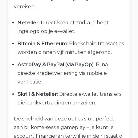
vereisen:
Neteller
: Direct krediet zodra je bent
ingelogd op je e‑wallet.
Bitcoin & Ethereum
: Blockchain transacties
worden binnen vijf minuten afgerond.
AstroPay & PayPal (via PayOp)
: Bijna
directe kredietverlening via mobiele
verificatie.
Skrill & Neteller
: Directe e‑wallet transfers
die bankvertragingen omzeilen.
De snelheid van deze opties sluit perfect
aan bij korte‑sessie gameplay – je kunt je
account financieren terwijl je in de rij staat of