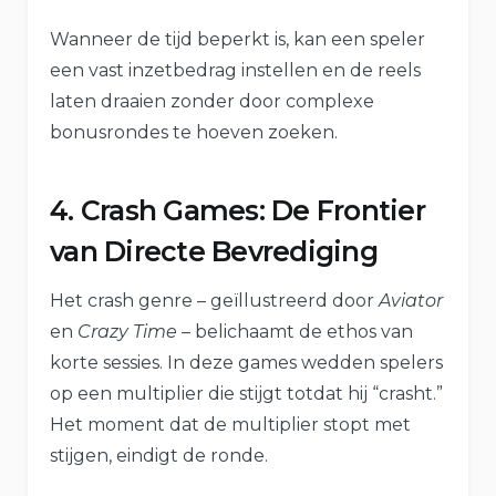
Wanneer de tijd beperkt is, kan een speler
een vast inzetbedrag instellen en de reels
laten draaien zonder door complexe
bonusrondes te hoeven zoeken.
4. Crash Games: De Frontier
van Directe Bevrediging
Het crash genre – geïllustreerd door
Aviator
en
Crazy Time
– belichaamt de ethos van
korte sessies. In deze games wedden spelers
op een multiplier die stijgt totdat hij “crasht.”
Het moment dat de multiplier stopt met
stijgen, eindigt de ronde.