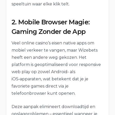
speeltuin waar elke klik telt.
2. Mobile Browser Magie:
Gaming Zonder de App
Veel online casino’s eisen native apps om
mobiel verkeer te vangen, maar Wizebets
heeft een andere weg gekozen. Het
platform is geoptimaliseerd voor responsive
web play op zowel Android‑ als
iOS‑apparaten, wat betekent dat je je
favoriete games direct via je
telefoonbrowser kunt openen.
Deze aanpak elimineert downloadtijd en
opslagproblemen – essentieel wanneer je