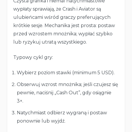
Czysta grafika i niemal natychmiastowe
wypłaty sprawiają, że Crash i Aviator są
ulubieńcami wśród graczy preferujących
krótkie sesje. Mechanika jest prosta: postaw
przed wzrostem mnożnika; wypłać szybko
lub ryzykuj utratą wszystkiego.
Typowy cykl gry:
Wybierz poziom stawki (minimum 5 USD).
Obserwuj wzrost mnożnika; jeśli czujesz się
pewnie, naciśnij „Cash Out”, gdy osiągnie
3×.
Natychmiast odbierz wygraną i postaw
ponownie lub wyjdź.