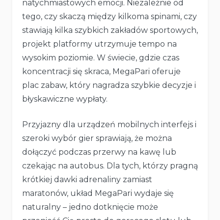
natychmiastowych emocji. Niezależnie od
tego, czy skaczą między kilkoma spinami, czy
stawiają kilka szybkich zakładów sportowych,
projekt platformy utrzymuje tempo na
wysokim poziomie. W świecie, gdzie czas
koncentracji się skraca, MegaPari oferuje
plac zabaw, który nagradza szybkie decyzje i
błyskawiczne wypłaty.
Przyjazny dla urządzeń mobilnych interfejs i
szeroki wybór gier sprawiają, że można
dołączyć podczas przerwy na kawę lub
czekając na autobus. Dla tych, którzy pragną
krótkiej dawki adrenaliny zamiast
maratonów, układ MegaPari wydaje się
naturalny – jedno dotknięcie może