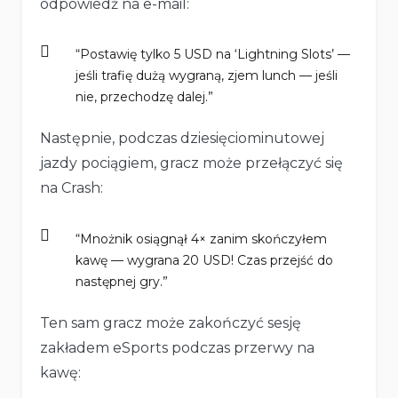
odpowiedź na e-mail:
“Postawię tylko 5 USD na ‘Lightning Slots’ —
jeśli trafię dużą wygraną, zjem lunch — jeśli
nie, przechodzę dalej.”
Następnie, podczas dziesięciominutowej
jazdy pociągiem, gracz może przełączyć się
na Crash:
“Mnożnik osiągnął 4× zanim skończyłem
kawę — wygrana 20 USD! Czas przejść do
następnej gry.”
Ten sam gracz może zakończyć sesję
zakładem eSports podczas przerwy na
kawę: