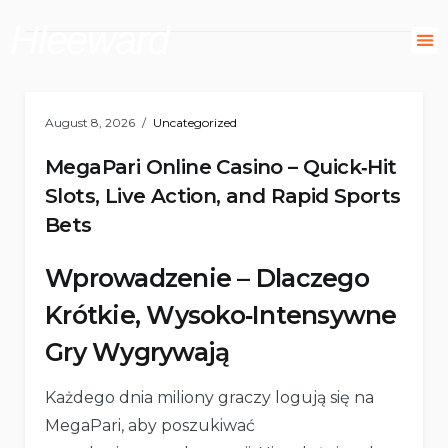
Hleeward
About 
Our
Our
Contact
August 8, 2026
Uncategorized
MegaPari Online Casino – Quick‑Hit
Slots, Live Action, and Rapid Sports
Bets
Wprowadzenie – Dlaczego
Krótkie, Wysoko‑Intensywne
Gry Wygrywają
Każdego dnia miliony graczy logują się na
MegaPari, aby poszukiwać