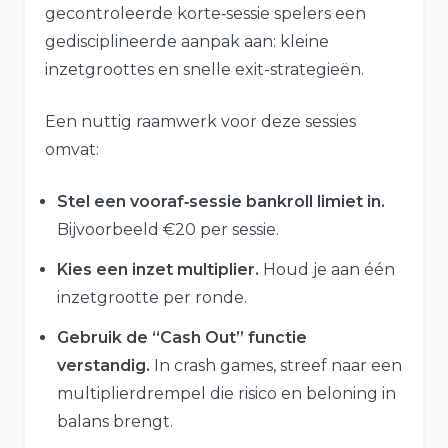
gecontroleerde korte‑sessie spelers een
gedisciplineerde aanpak aan: kleine
inzetgroottes en snelle exit-strategieën.
Een nuttig raamwerk voor deze sessies
omvat:
Stel een vooraf‑sessie bankroll limiet in.
Bijvoorbeeld €20 per sessie.
Kies een inzet multiplier.
Houd je aan één
inzetgrootte per ronde.
Gebruik de “Cash Out” functie
verstandig.
In crash games, streef naar een
multiplierdrempel die risico en beloning in
balans brengt.