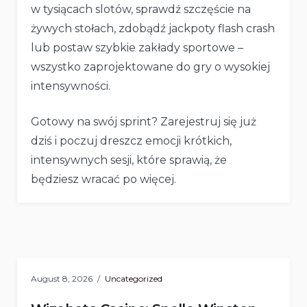
w tysiącach slotów, sprawdź szczęście na
żywych stołach, zdobądź jackpoty flash crash
lub postaw szybkie zakłady sportowe –
wszystko zaprojektowane do gry o wysokiej
intensywności.
Gotowy na swój sprint? Zarejestruj się już
dziś i poczuj dreszcz emocji krótkich,
intensywnych sesji, które sprawią, że
będziesz wracać po więcej.
August 8, 2026
Uncategorized