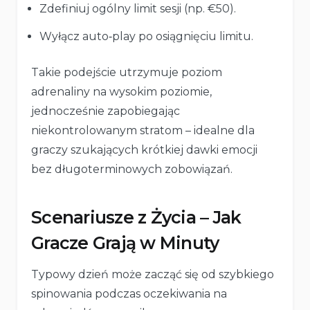
Zdefiniuj ogólny limit sesji (np. €50).
Wyłącz auto‑play po osiągnięciu limitu.
Takie podejście utrzymuje poziom
adrenaliny na wysokim poziomie,
jednocześnie zapobiegając
niekontrolowanym stratom – idealne dla
graczy szukających krótkiej dawki emocji
bez długoterminowych zobowiązań.
Scenariusze z Życia – Jak
Gracze Grają w Minuty
Typowy dzień może zacząć się od szybkiego
spinowania podczas oczekiwania na