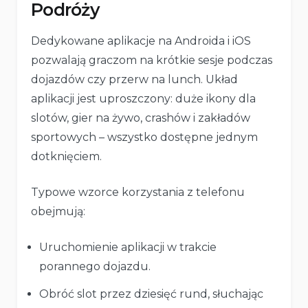
Podróży
Dedykowane aplikacje na Androida i iOS
pozwalają graczom na krótkie sesje podczas
dojazdów czy przerw na lunch. Układ
aplikacji jest uproszczony: duże ikony dla
slotów, gier na żywo, crashów i zakładów
sportowych – wszystko dostępne jednym
dotknięciem.
Typowe wzorce korzystania z telefonu
obejmują:
Uruchomienie aplikacji w trakcie
porannego dojazdu.
Obróć slot przez dziesięć rund, słuchając