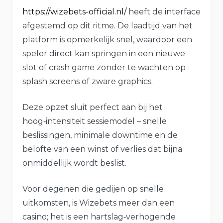
https://wizebets-official.nl/
heeft de interface
afgestemd op dit ritme. De laadtijd van het
platform is opmerkelijk snel, waardoor een
speler direct kan springen in een nieuwe
slot of crash game zonder te wachten op
splash screens of zware graphics.
Deze opzet sluit perfect aan bij het
hoog‑intensiteit sessiemodel – snelle
beslissingen, minimale downtime en de
belofte van een winst of verlies dat bijna
onmiddellijk wordt beslist.
Voor degenen die gedijen op snelle
uitkomsten, is Wizebets meer dan een
casino; het is een hartslag‑verhogende