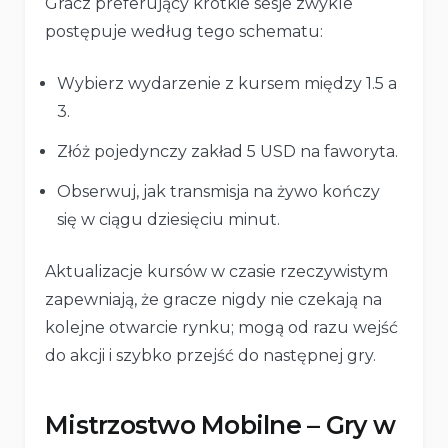
Gracz preferujący krótkie sesje zwykle
postępuje według tego schematu:
Wybierz wydarzenie z kursem między 1.5 a
3.
Złóż pojedynczy zakład 5 USD na faworyta.
Obserwuj, jak transmisja na żywo kończy
się w ciągu dziesięciu minut.
Aktualizacje kursów w czasie rzeczywistym
zapewniają, że gracze nigdy nie czekają na
kolejne otwarcie rynku; mogą od razu wejść
do akcji i szybko przejść do następnej gry.
Mistrzostwo Mobilne – Gry w