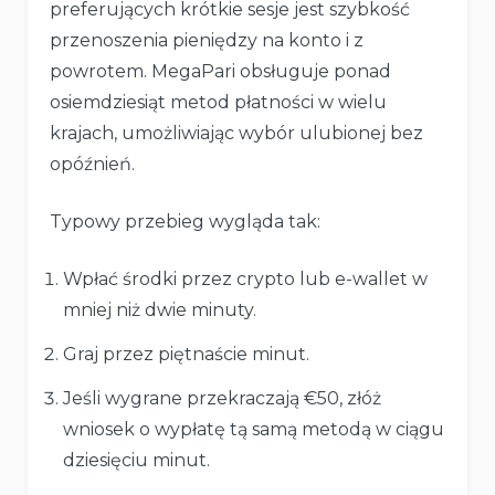
preferujących krótkie sesje jest szybkość
przenoszenia pieniędzy na konto i z
powrotem. MegaPari obsługuje ponad
osiemdziesiąt metod płatności w wielu
krajach, umożliwiając wybór ulubionej bez
opóźnień.
Typowy przebieg wygląda tak:
Wpłać środki przez crypto lub e-wallet w
mniej niż dwie minuty.
Graj przez piętnaście minut.
Jeśli wygrane przekraczają €50, złóż
wniosek o wypłatę tą samą metodą w ciągu
dziesięciu minut.