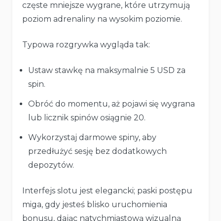
częste mniejsze wygrane, które utrzymują
poziom adrenaliny na wysokim poziomie.
Typowa rozgrywka wygląda tak:
Ustaw stawkę na maksymalnie 5 USD za
spin.
Obróć do momentu, aż pojawi się wygrana
lub licznik spinów osiągnie 20.
Wykorzystaj darmowe spiny, aby
przedłużyć sesję bez dodatkowych
depozytów.
Interfejs slotu jest elegancki; paski postępu
miga, gdy jesteś blisko uruchomienia
bonusu, dając natychmiastową wizualną