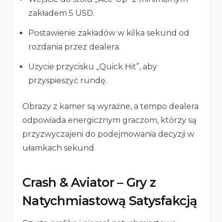
zakładem 5 USD.
Postawienie zakładów w kilka sekund od
rozdania przez dealera.
Użycie przycisku „Quick Hit”, aby
przyspieszyć rundę.
Obrazy z kamer są wyraźne, a tempo dealera
odpowiada energicznym graczom, którzy są
przyzwyczajeni do podejmowania decyzji w
ułamkach sekund.
Crash & Aviator – Gry z
Natychmiastową Satysfakcją