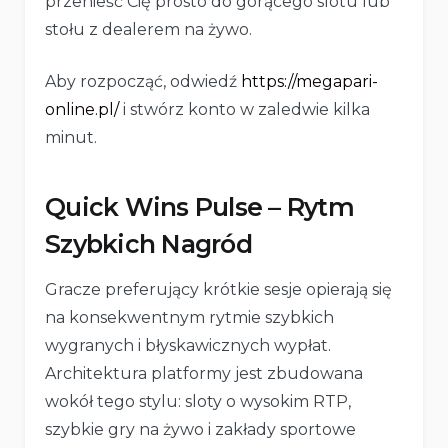
przenieść Cię prosto do gorącego slotu lub
stołu z dealerem na żywo.
Aby rozpocząć, odwiedź
https://megapari-
online.pl/
i stwórz konto w zaledwie kilka
minut.
Quick Wins Pulse – Rytm
Szybkich Nagród
Gracze preferujący krótkie sesje opierają się
na konsekwentnym rytmie szybkich
wygranych i błyskawicznych wypłat.
Architektura platformy jest zbudowana
wokół tego stylu: sloty o wysokim RTP,
szybkie gry na żywo i zakłady sportowe